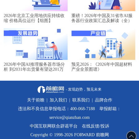
2026年北京工业用地供应持续收
重磅！2026年中国及31省市AI服
缩 价格高位运行【组图】
务器行业政策汇总及解读（全）
2026年中国AI推理服务器市场分
预见2026：《2026年中国超材料
析 到2031年出货量有望达201万
产业全景图谱》
台【组图】
- 发现趋势，预见未来
关于前瞻
|
加入我们
|
联系我们
|
品牌合作
违法和不良信息举报电话：400-068-7188 举报邮箱：
service@qianzhan.com
中国互联网联合辟谣平台
在线反馈/投诉
Copyright © 1998-2026 FORWARD 前瞻网