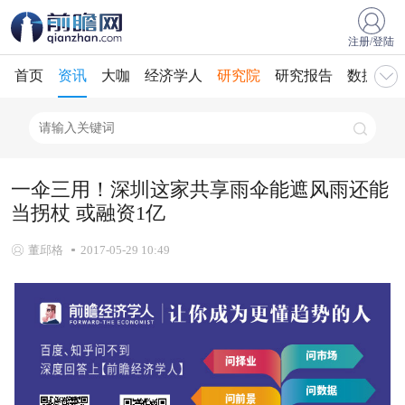
注册/登陆
首页
资讯
大咖
经济学人
研究院
研究报告
数据库
一伞三用！深圳这家共享雨伞能遮风雨还能
当拐杖 或融资1亿
董邱格
2017-05-29 10:49