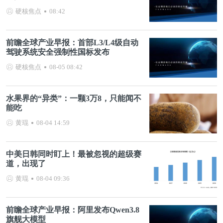
硬核焦点
08:42
前瞻全球产业早报：首部L3/L4级自动
驾驶系统安全强制性国标发布
硬核焦点
08-05 08:42
水果界的“异类”：一颗3万8，只能闻不
能吃
黄琨
08-04 14:59
中美日韩同时盯上！最被忽视的超级赛
道，出现了
黄琨
08-04 09:36
前瞻全球产业早报：阿里发布Qwen3.8
旗舰大模型