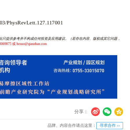
.1103/PhysRevLett.127.117001
站只提供参考并不构成任何投资及应用建议。（若存在内容、版权或其它问题，
5 或 hezuo@qianzhan.com
U
V
c
分享：
品牌、内容合作请点这里：
寻求合作 ››