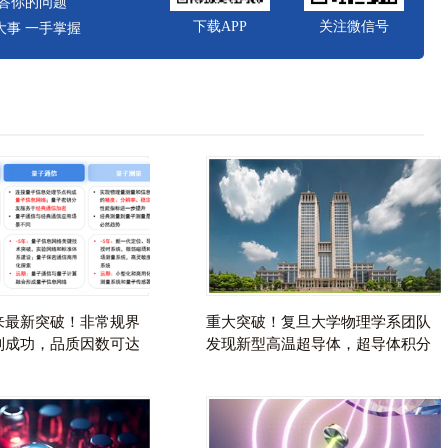
答你的问题
下载APP
关注微信号
事 一手掌握
来最新突破！非常规界
重大突破！复旦大学物理学系团队
制成功，品质因数可达
发现新型高温
超导体
，
超导体
积分
量子计算技术赛道观察图
数高达86%，登上最新一期
Nature【附
超导
产业技术趋势展
望】