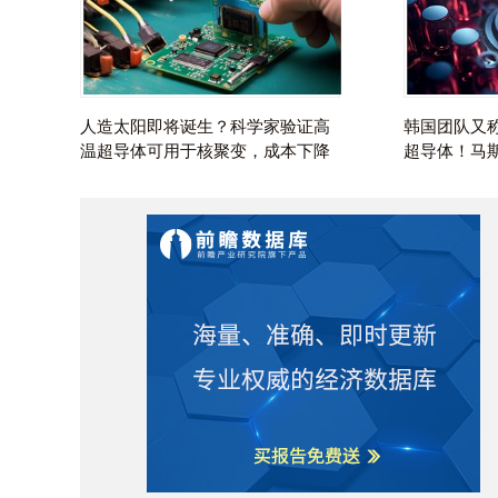
人造太阳即将诞生？科学家验证高
韩国团队又
温
超导体
可用于核聚变，成本下降
超导体
！马
40倍有望商业化【附
超导
技术赛道
续能源未来
观察图谱】
技术趋势】