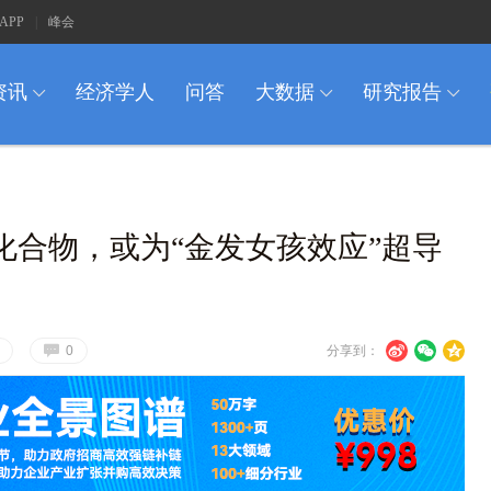
APP
|
峰会
资讯
经济学人
问答
大数据
研究报告
I
I
I
化合物，或为“金发女孩效应”超导
G
U
V
c
0
分享到：