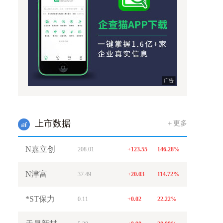
广告
上市数据
＋更多
w
N嘉立创
208.01
+123.55
146.28%
N津富
37.49
+20.03
114.72%
*ST保力
0.11
+0.02
22.22%