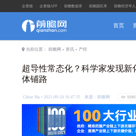
企查猫
|
企查猫APP
|
前瞻数据库
|
前瞻园区库
|
前瞻经济学人
首页
a
当前位置：
前瞻网
»
资讯
»
产经
超导性常态化？科学家发现新
体铺路
Chloe Ma •
2021-09-24 16:47:35
来源：前瞻网
E
5595