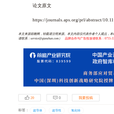
论文原文
https://journals.aps.org/prl/abstract/10
本文来源前瞻网，转载请注明来源。本文内容仅代表作者个人观点，本
请联系：service@qianzhan.com）
品牌合作与广告投放请联系：0755-3306987
p
q
0
我要投稿
20
标签：
超导体
超导性
氢化铈