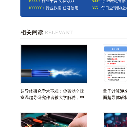
10000+
行业干货 免费领取
500+
行业研究员 解
1000000+
行业数据 任君使用
365+
每日全球财经大
相关阅读
RELEVANT
超导体
研究学术不端！曾轰动全球
量子计算迎
室温
超导
研究作者被大学解聘，中
面
超导体
研
国科研人员无法验证实验结果【附
100万【附
超导
行业现状分析】
谱】