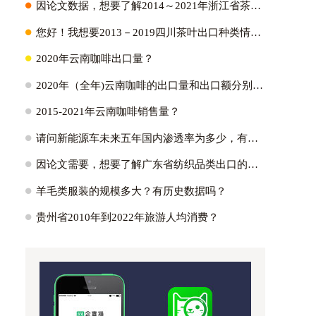
H
因论文数据，想要了解2014～2021年浙江省茶叶出口量、出口金额以及它们占全国比重；2021年浙江省茶叶出口各个国家的出口量？
H
您好！我想要2013－2019四川茶叶出口种类情况:绿茶出口占比~红茶～黑茶~白茶？
H
2020年云南咖啡出口量？
H
2020年（全年)云南咖啡的出口量和出口额分别是多少？
H
2015-2021年云南咖啡销售量？
H
请问新能源车未来五年国内渗透率为多少，有没有测算逻辑参考？国内外新能源车渗透率的峰值能达到多少?
H
因论文需要，想要了解广东省纺织品类出口的主要市场，具体的出口额为多少，不同贸易方式出口额多少占比多少。蟹蟹！？
H
羊毛类服装的规模多大？有历史数据吗？
H
贵州省2010年到2022年旅游人均消费？