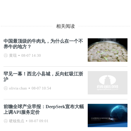
相关阅读
中国最顶级的牛肉丸，为什么在一个不
养牛的地方？
黄琨
08-07 14:30
罕见一幕！西北小县城，反向虹吸江浙
沪
olivia chan
08-07 10:54
前瞻全球产业早报：DeepSeek宣布大幅
上调API服务定价
硬核焦点
08-07 09:01