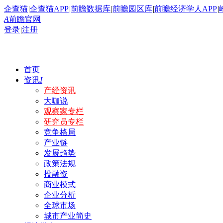
企查猫
|
企查猫APP
|
前瞻数据库
|
前瞻园区库
|
前瞻经济学人APP
|
A
前瞻官网
登录
|
注册
首页
资讯
I
产经资讯
大咖说
观察家专栏
研究员专栏
竞争格局
产业链
发展趋势
政策法规
投融资
商业模式
企业分析
全球市场
城市产业简史