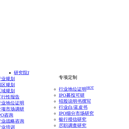
研究院
I
专项定制
产业规划
园区规划
HOT
行业地位证明
区域规划
IPO募投可研
可行性报告
招股说明书撰写
行业地位证明
行业白/蓝皮书
专项市场调研
IPO细分市场研究
PO咨询
银行授信研究
产业战略咨询
尽职调查研究
产业培训