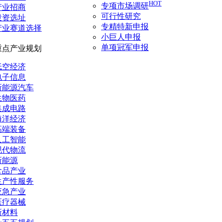
HOT
专项市场调研
产业招商
可行性研究
投资选址
专精特新申报
产业赛道选择
小巨人申报
单项冠军申报
重点产业规划
低空经济
电子信息
新能源汽车
生物医药
集成电路
海洋经济
高端装备
人工智能
现代物流
新能源
食品产业
生产性服务
应急产业
医疗器械
新材料