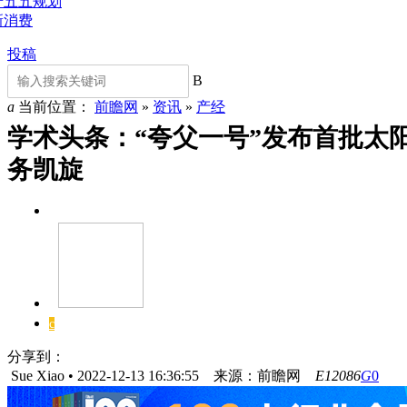
十五五规划
新消费
投稿
B
a
当前位置：
前瞻网
»
资讯
»
产经
学术头条：“夸父一号”发布首批太
务凯旋
U
V
c
分享到：
Sue Xiao •
2022-12-13 16:36:55
来源：前瞻网
E
12086
G
0