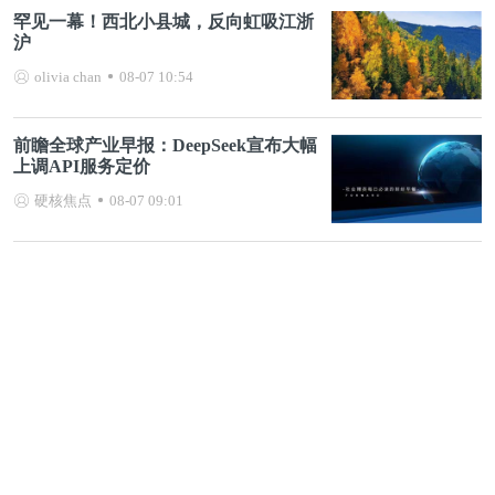
罕见一幕！西北小县城，反向虹吸江浙
沪
olivia chan
08-07 10:54
前瞻全球产业早报：DeepSeek宣布大幅
上调API服务定价
硬核焦点
08-07 09:01