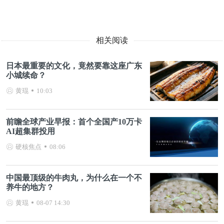
相关阅读
日本最重要的文化，竟然要靠这座广东
小城续命？
黄琨
10:03
前瞻全球产业早报：首个全国产10万卡
AI超集群投用
硬核焦点
08:06
中国最顶级的牛肉丸，为什么在一个不
养牛的地方？
黄琨
08-07 14:30