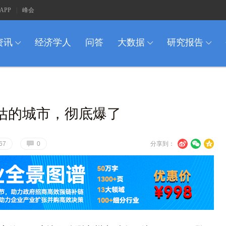
APP
|
峰会
资讯
经济学人
问答
大数据
研究报告
I
I
I
低估的城市，彻底爆了
G
U
V
c
67
0
分享到：