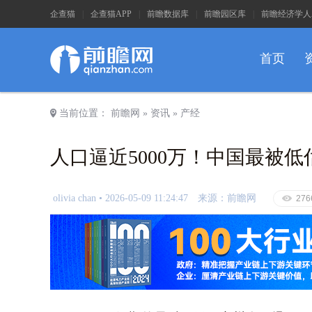
企查猫
|
企查猫APP
|
前瞻数据库
|
前瞻园区库
|
前瞻经济学人
首页
a
当前位置：
前瞻网
»
资讯
»
产经
人口逼近5000万！中国最被
olivia chan •
2026-05-09 11:24:47
来源：前瞻网
E
276