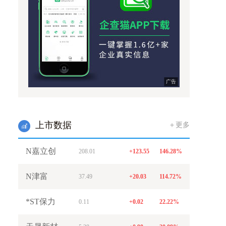
广告
上市数据
＋更多
w
N嘉立创
208.01
+123.55
146.28%
N津富
37.49
+20.03
114.72%
*ST保力
0.11
+0.02
22.22%