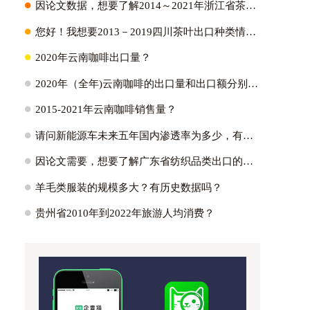
H
因论文数据，想要了解2014～2021年浙江省茶叶出口量、出口金额以及它们占全国比重；2021年浙江省茶叶出口各个国家的出口量？
H
您好！我想要2013－2019四川茶叶出口种类情况:绿茶出口占比~红茶～黑茶~白茶？
H
2020年云南咖啡出口量？
H
2020年（全年)云南咖啡的出口量和出口额分别是多少？
H
2015-2021年云南咖啡销售量？
H
请问新能源车未来五年国内渗透率为多少，有没有测算逻辑参考？国内外新能源车渗透率的峰值能达到多少?
H
因论文需要，想要了解广东省纺织品类出口的主要市场，具体的出口额为多少，不同贸易方式出口额多少占比多少。蟹蟹！？
H
羊毛类服装的规模多大？有历史数据吗？
H
贵州省2010年到2022年旅游人均消费？