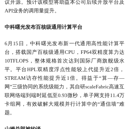
议开源。预计该模型将助益本公司后续开放平台及
API业务的调用量提升。
中科曙光发布百核级通用计算平台
6月15日，中科曙光发布新一代通用高性能计算平
台，搭载国产百核级通用CPU，FP64双精度算力达
10TFLOPS，整体规格首次达到国际厂商旗舰级水
平。平台HPL双精度浮点性能较上代提升近2倍，
STREAM访存性能提升近1倍。得益于“算—存—
网”三级协同的系统级能力，其自研scaleFabric高速互
联网络端到端时延低至0.93微秒，单子网支持11.4万
卡组网，有效破解大规模并行计算中的“通信墙”难
题。
山姆总部被约谈