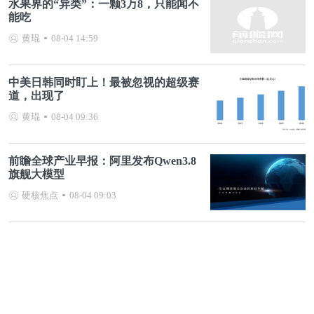
水果界的“异类”：一颗3万8，只能闻不
能吃
黄琨
08-04 14:59
中美日韩同时盯上！最被忽视的超级赛
道，出现了
黄琨
08-04 09:36
前瞻全球产业早报：阿里发布Qwen3.8
旗舰大模型
硬核焦点
08-04 09:03