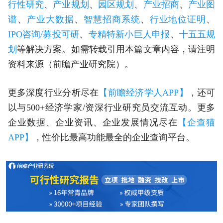
行性研究
、
产业规划
、
园区规划
、
产业招商
、
产业图
谱
、
产业大数据
、
智慧招商系统
、
行业地位证明
、
IPO咨询/募投可研
、
专精特新小巨人申报
、
十五五规
划
等解决方案。如需转载引用本篇文章内容，请注明
资料来源（前瞻产业研究院）。
更多深度行业分析尽在
【前瞻经济学人APP】
，还可
以与500+经济学家/资深行业研究员交流互动。更多
企业数据、企业资讯、企业发展情况尽在
【企查猫
APP】
，性价比最高功能最全的企业查询平台。