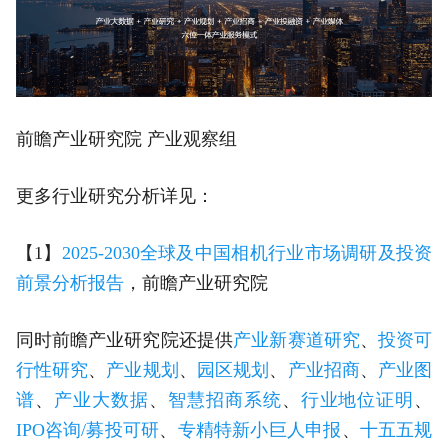
前瞻产业研究院 产业观察组
更多行业研究分析详见：
【1】
2025-2030全球及中国相机行业市场调研及投资
前景分析报告
，前瞻产业研究院
同时前瞻产业研究院还提供
产业新赛道研究
、
投资可
行性研究
、
产业规划
、
园区规划
、
产业招商
、
产业图
谱
、
产业大数据
、
智慧招商系统
、
行业地位证明
、
IPO咨询/募投可研
、
专精特新小巨人申报
、
十五五规