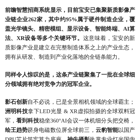
前瞻智慧招商系统显示，目前宝安已集聚新质影像产
业链企业262家，其中约95%属于硬件制造企业，覆
盖光学镜头、精密模组、显示设备、智能终端、AI算
法、XR设备等多个关键环节。
这意味着，宝安的新
质影像产业是建立在完整制造体系之上的产业生态，
拥有从研发、制造到产业化落地的全链条能力。
同样令人惊叹的是，这条产业链聚集了一批在全球细
分领域拥有绝对竞争力的冠军企业。
影石创新
自不必说，已是全景相机领域的全球霸主；
洲明科技
拿下LED光显 & XR虚拟拍摄的全球双料冠
军，
看到科技
稳坐360°AI会议一体机细分头把交椅，
绘王趋势
跻身电磁数位屏全球前三，
云豹智能
以国产
DPU芯片筑牢算力底座，
神牛摄影
执掌专业灯光国内