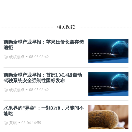
相关阅读
前瞻全球产业早报：苹果压价长鑫存储
遭拒
硬核焦点
08-06 08:42
前瞻全球产业早报：首部L3/L4级自动
驾驶系统安全强制性国标发布
硬核焦点
08-05 08:42
水果界的“异类”：一颗3万8，只能闻不
能吃
黄琨
08-04 14:59