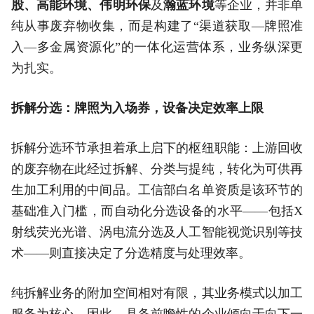
股、高能环境、伟明环保
及
瀚蓝环境
等企业，并非单
纯从事废弃物收集，而是构建了“渠道获取—牌照准
入—多金属资源化”的一体化运营体系，业务纵深更
为扎实。
拆解分选：牌照为入场券，设备决定效率上限
拆解分选环节承担着承上启下的枢纽职能：上游回收
的废弃物在此经过拆解、分类与提纯，转化为可供再
生加工利用的中间品。工信部白名单资质是该环节的
基础准入门槛，而自动化分选设备的水平——包括X
射线荧光光谱、涡电流分选及人工智能视觉识别等技
术——则直接决定了分选精度与处理效率。
纯拆解业务的附加空间相对有限，其业务模式以加工
服务为核心。因此，具备前瞻性的企业倾向于向下一