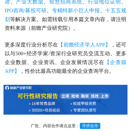
谱
、
产业大数据
、
智慧招商系统
、
行业地位证明
、
IPO咨询/募投可研
、
专精特新小巨人申报
、
十五五规
划
等解决方案。如需转载引用本篇文章内容，请注明
资料来源（前瞻产业研究院）。
更多深度行业分析尽在
【前瞻经济学人APP】
，还可
以与500+经济学家/资深行业研究员交流互动。更多
企业数据、企业资讯、企业发展情况尽在
【企查猫
APP】
，性价比最高功能最全的企业查询平台。
广告、内容合作请点这里：
寻求合作