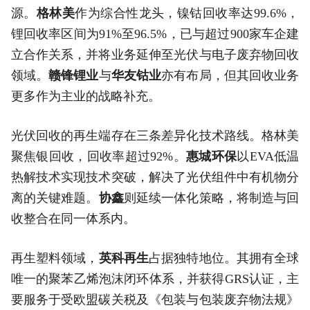
源。
格林美
作为综合性龙头，镍钴回收率达99.6%，
锂回收率区间为91%至96.5%，已与超过900家车企建
立合作关系，并将业务延伸至光伏与电子废弃物回收
领域。
赣锋锂业
与
华友钴业
亦有布局，但其回收业务
更多作为主业的战略补充。
光伏回收的再生端存在三条差异化技术路线。格林美
聚焦银回收，回收率超过92%。
惠城环保
以EVA低温
热解技术实现技术突破，解决了光伏组件中有机物分
离的关键难题。
协鑫
则延续一体化策略，将制造与回
收整合在同一体系内。
再生塑料领域，
英科再生
占据独特地位。其拥有全球
唯一的聚苯乙烯泡沫闭环体系，并获得GRS认证，主
要服务于受欧盟碳关税及《包装与包装废弃物法规》