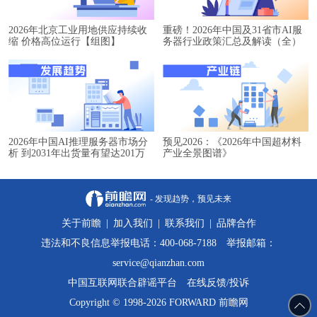
2026年北京工业用地供应持续收
重磅！2026年中国及31省市AI服
缩 价格高位运行【组图】
务器行业政策汇总及解读（全）
2026年中国AI推理服务器市场分
预见2026：《2026年中国超材料
析 到2031年出货量有望达201万
产业全景图谱》
台【组图】
- 发现趋势，预见未来
关于前瞻
|
加入我们
|
联系我们
|
品牌合作
违法和不良信息举报电话：400-068-7188 举报邮箱：
service@qianzhan.com
中国互联网联合辟谣平台
在线反馈/投诉
Copyright © 1998-2026 FORWARD 前瞻网