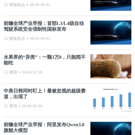
硬核焦点
08-06 08:42
前瞻全球产业早报：首部L3/L4级自动
驾驶系统安全强制性国标发布
硬核焦点
08-05 08:42
水果界的“异类”：一颗3万8，只能闻不
能吃
黄琨
08-04 14:59
中美日韩同时盯上！最被忽视的超级赛
道，出现了
黄琨
08-04 09:36
前瞻全球产业早报：阿里发布Qwen3.8
旗舰大模型