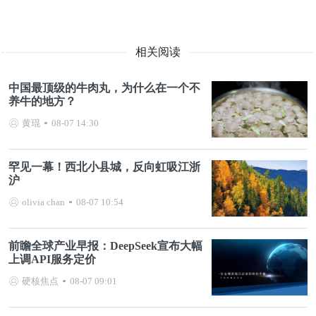
相关阅读
中国最顶级的牛肉丸，为什么在一个不
养牛的地方？
黄琨
08-07 14:30
罕见一幕！西北小县城，反向虹吸江浙
沪
olivia chan
08-07 10:54
前瞻全球产业早报：DeepSeek宣布大幅
上调API服务定价
硬核焦点
08-07 09:01