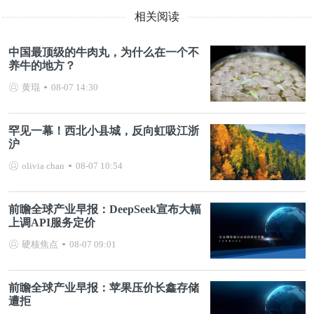
相关阅读
中国最顶级的牛肉丸，为什么在一个不
养牛的地方？
黄琨
08-07 14:30
罕见一幕！西北小县城，反向虹吸江浙
沪
olivia chan
08-07 10:54
前瞻全球产业早报：DeepSeek宣布大幅
上调API服务定价
硬核焦点
08-07 09:01
前瞻全球产业早报：苹果压价长鑫存储
遭拒