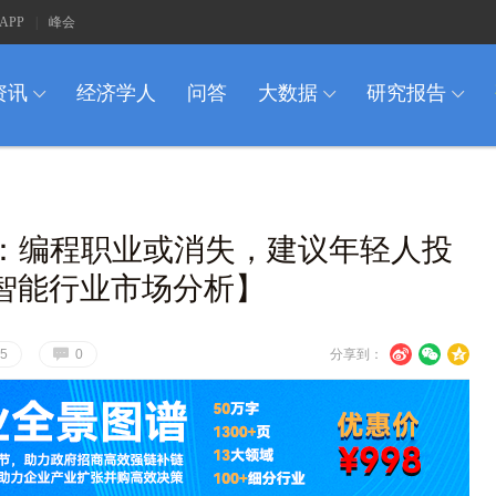
APP
|
峰会
资讯
经济学人
问答
大数据
研究报告
I
I
I
业：编程职业或消失，建议年轻人投
智能行业市场分析】
G
U
V
c
5
0
分享到：