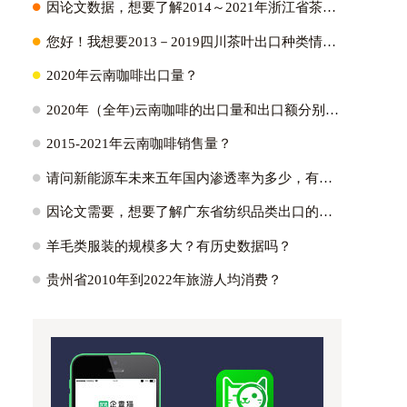
H
因论文数据，想要了解2014～2021年浙江省茶叶出口量、出口金额以及它们占全国比重；2021年浙江省茶叶出口各个国家的出口量？
H
您好！我想要2013－2019四川茶叶出口种类情况:绿茶出口占比~红茶～黑茶~白茶？
H
2020年云南咖啡出口量？
H
2020年（全年)云南咖啡的出口量和出口额分别是多少？
H
2015-2021年云南咖啡销售量？
H
请问新能源车未来五年国内渗透率为多少，有没有测算逻辑参考？国内外新能源车渗透率的峰值能达到多少?
H
因论文需要，想要了解广东省纺织品类出口的主要市场，具体的出口额为多少，不同贸易方式出口额多少占比多少。蟹蟹！？
H
羊毛类服装的规模多大？有历史数据吗？
H
贵州省2010年到2022年旅游人均消费？