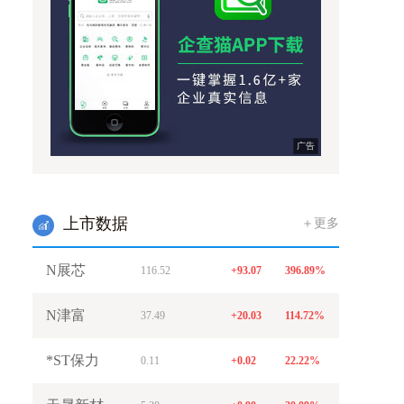
广告
上市数据
＋更多
w
N展芯
116.52
+93.07
396.89%
N津富
37.49
+20.03
114.72%
*ST保力
0.11
+0.02
22.22%