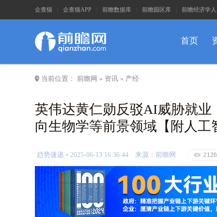
企查猫
|
企查猫APP
|
前瞻数据库
|
前瞻园区库
|
前瞻经济学人
首页
a
当前位置：
前瞻网
»
资讯
»
产经
英伟达黄仁勋反驳AI威胁就
向生物学等前景领域【附人工
趋势速递 •
2025-06-13 16:36:44
来源：前瞻网
E
2126