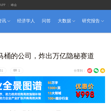
APP
|
峰会
资讯
经济学人
问答
大数据
研究报告
I
I
I
马桶的公司，炸出万亿隐秘赛道
G
U
V
c
51
1
分享到：