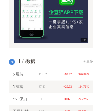
广告
上市数据
＋更多
w
N展芯
116.52
+93.07
396.89%
N津富
37.49
+20.03
114.72%
*ST保力
0.11
+0.02
22.22%