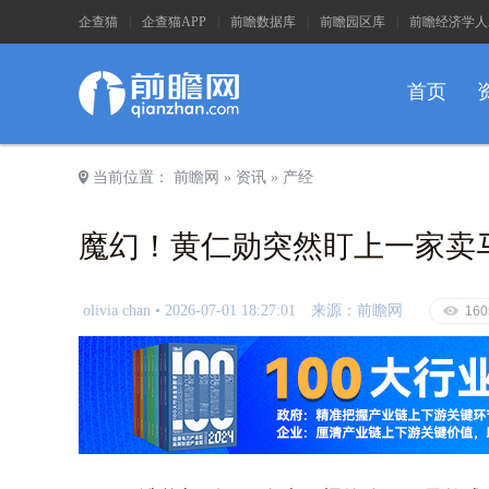
企查猫
|
企查猫APP
|
前瞻数据库
|
前瞻园区库
|
前瞻经济学人
首页
a
当前位置：
前瞻网
»
资讯
»
产经
魔幻！黄仁勋突然盯上一家卖
olivia chan •
2026-07-01 18:27:01
来源：前瞻网
E
160