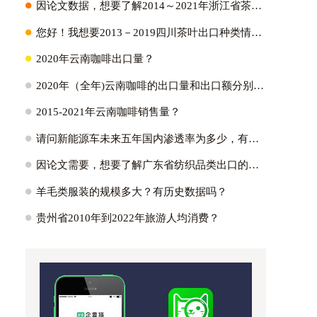
H
因论文数据，想要了解2014～2021年浙江省茶叶出口量、出口金额以及它们占全国比重；2021年浙江省茶叶出口各个国家的出口量？
H
您好！我想要2013－2019四川茶叶出口种类情况:绿茶出口占比~红茶～黑茶~白茶？
H
2020年云南咖啡出口量？
H
2020年（全年)云南咖啡的出口量和出口额分别是多少？
H
2015-2021年云南咖啡销售量？
H
请问新能源车未来五年国内渗透率为多少，有没有测算逻辑参考？国内外新能源车渗透率的峰值能达到多少?
H
因论文需要，想要了解广东省纺织品类出口的主要市场，具体的出口额为多少，不同贸易方式出口额多少占比多少。蟹蟹！？
H
羊毛类服装的规模多大？有历史数据吗？
H
贵州省2010年到2022年旅游人均消费？