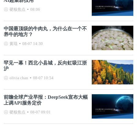
AI超集群投用
硬核焦点
08:06
中国最顶级的牛肉丸，为什么在一个不
养牛的地方？
黄琨
08-07 14:30
罕见一幕！西北小县城，反向虹吸江浙
沪
olivia chan
08-07 10:54
前瞻全球产业早报：DeepSeek宣布大幅
上调API服务定价
硬核焦点
08-07 09:01