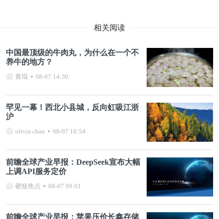
相关阅读
中国最顶级的牛肉丸，为什么在一个不
养牛的地方？
黄琨
08-07 14:30
罕见一幕！西北小县城，反向虹吸江浙
沪
olivia chan
08-07 10:54
前瞻全球产业早报：DeepSeek宣布大幅
上调API服务定价
硬核焦点
08-07 09:01
前瞻全球产业早报：苹果压价长鑫存储