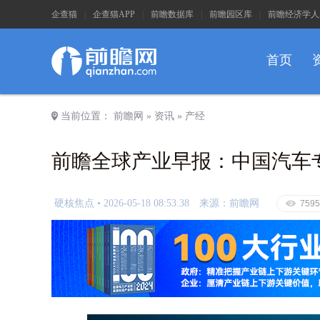
企查猫
|
企查猫APP
|
前瞻数据库
|
前瞻园区库
|
前瞻经济学人
首页
a
当前位置：
前瞻网
»
资讯
»
产经
前瞻全球产业早报：中国汽车
硬核焦点 •
2026-05-18 08:53:38
来源：前瞻网
E
7595