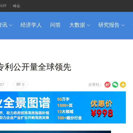
APP
|
峰会
资讯
经济学人
问答
大数据
研究报告
I
I
I
专利公开量全球领先
G
U
V
c
07
0
分享到：