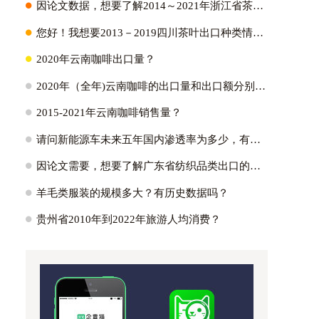
H
因论文数据，想要了解2014～2021年浙江省茶叶出口量、出口金额以及它们占全国比重；2021年浙江省茶叶出口各个国家的出口量？
H
您好！我想要2013－2019四川茶叶出口种类情况:绿茶出口占比~红茶～黑茶~白茶？
H
2020年云南咖啡出口量？
H
2020年（全年)云南咖啡的出口量和出口额分别是多少？
H
2015-2021年云南咖啡销售量？
H
请问新能源车未来五年国内渗透率为多少，有没有测算逻辑参考？国内外新能源车渗透率的峰值能达到多少?
H
因论文需要，想要了解广东省纺织品类出口的主要市场，具体的出口额为多少，不同贸易方式出口额多少占比多少。蟹蟹！？
H
羊毛类服装的规模多大？有历史数据吗？
H
贵州省2010年到2022年旅游人均消费？