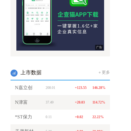
广告
上市数据
＋更多
w
N嘉立创
208.01
+123.55
146.28%
N津富
37.49
+20.03
114.72%
*ST保力
0.11
+0.02
22.22%