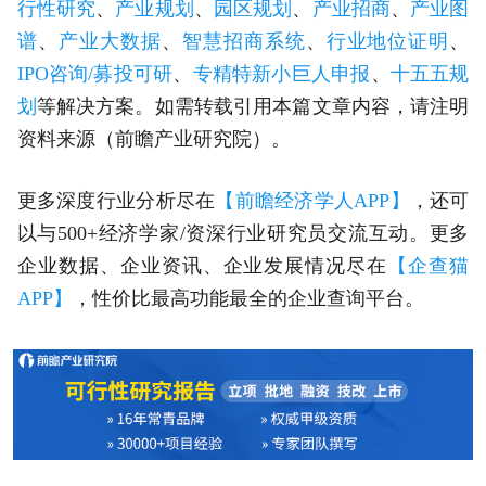
行性研究
、
产业规划
、
园区规划
、
产业招商
、
产业图
谱
、
产业大数据
、
智慧招商系统
、
行业地位证明
、
IPO咨询/募投可研
、
专精特新小巨人申报
、
十五五规
划
等解决方案。如需转载引用本篇文章内容，请注明
资料来源（前瞻产业研究院）。
更多深度行业分析尽在
【前瞻经济学人APP】
，还可
以与500+经济学家/资深行业研究员交流互动。更多
企业数据、企业资讯、企业发展情况尽在
【企查猫
APP】
，性价比最高功能最全的企业查询平台。