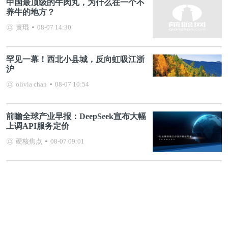
中国最顶级的牛肉丸，为什么在一个不
养牛的地方？
黄琨
08-07 14:30
罕见一幕！西北小县城，反向虹吸江浙
沪
olivia chan
08-07 10:54
前瞻全球产业早报：DeepSeek宣布大幅
上调API服务定价
硬核焦点
08-07 09:01