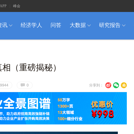
APP
|
峰会
资讯
经济学人
问答
大数据
研究报告
I
I
I
个真相（重磅揭秘）
G
U
V
c
9944
0
分享到：