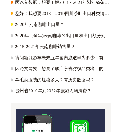
H
因论文数据，想要了解2014～2021年浙江省茶叶出口量、出口金额以及它们占全国比重；2021年浙江省茶叶出口各个国家的出口量？
H
您好！我想要2013－2019四川茶叶出口种类情况:绿茶出口占比~红茶～黑茶~白茶？
H
2020年云南咖啡出口量？
H
2020年（全年)云南咖啡的出口量和出口额分别是多少？
H
2015-2021年云南咖啡销售量？
H
请问新能源车未来五年国内渗透率为多少，有没有测算逻辑参考？国内外新能源车渗透率的峰值能达到多少?
H
因论文需要，想要了解广东省纺织品类出口的主要市场，具体的出口额为多少，不同贸易方式出口额多少占比多少。蟹蟹！？
H
羊毛类服装的规模多大？有历史数据吗？
H
贵州省2010年到2022年旅游人均消费？