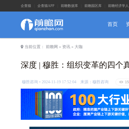
企查猫
|
企查猫APP
|
前瞻数据库
|
前瞻园区库
|
前瞻经济学人
首页
a
当前位置：
前瞻网
»
资讯
»
大咖
深度 | 穆胜：组织变革的四
穆胜咨询 •
2024-11-19 17:52:04
来源：穆胜咨询
E
15