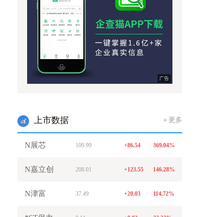
广告
上市数据
＋更多
w
N展芯
109.99
+86.54
369.04%
N嘉立创
208.01
+123.55
146.28%
N津富
37.49
+20.03
114.72%