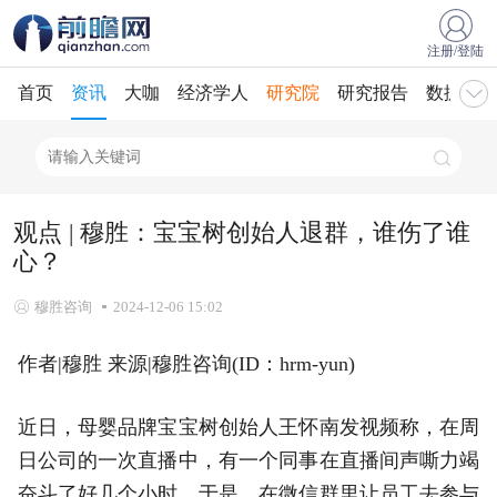
注册/登陆
首页
资讯
大咖
经济学人
研究院
研究报告
数据库
观点 | 穆胜：宝宝树创始人退群，谁伤了谁
心？
穆胜咨询
2024-12-06 15:02
作者|穆胜 来源|穆胜咨询(ID：hrm-yun)
近日，母婴品牌宝宝树创始人王怀南发视频称，在周
日公司的一次直播中，有一个同事在直播间声嘶力竭
奋斗了好几个小时，于是，在微信群里让员工去参与