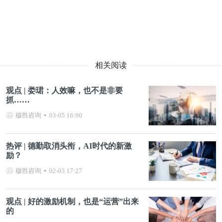
相关阅读
观点 | 娄珺：人效嘛，也不是非要
抓……
穆胜咨询
03-05 16:00
热评 | 德勤取消头衔，AI时代的新激
励？
穆胜咨询
02-03 17:27
观点 | 好的激励机制，也是“运营”出来
的