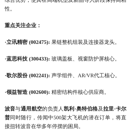
性。
重点关注企业：
·立讯精密 (002475):
果链整机组装及连接器龙头。
·蓝思科技 (300433):
玻璃盖板、视窗防护屏核心。
·歌尔股份 (002241):
声学组件、AR/VR代工核心。
·领益智造 (002600):
精密结构件核心供应商。
波音
与
通用航空
的负责人
凯利·奥特伯格
及
拉里·卡尔
普
同时随行，传闻中500架大飞机的潜在订单，将直
接扭转波音在华多年停摆的困局。