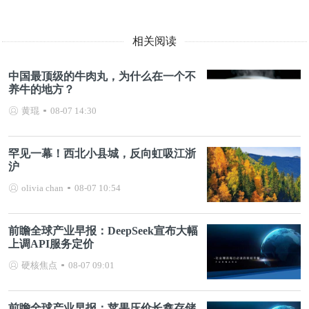
相关阅读
中国最顶级的牛肉丸，为什么在一个不
养牛的地方？
黄琨
08-07 14:30
罕见一幕！西北小县城，反向虹吸江浙
沪
olivia chan
08-07 10:54
前瞻全球产业早报：DeepSeek宣布大幅
上调API服务定价
硬核焦点
08-07 09:01
前瞻全球产业早报：苹果压价长鑫存储