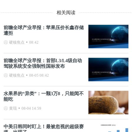
相关阅读
前瞻全球产业早报：苹果压价长鑫存储
遭拒
硬核焦点
08:42
前瞻全球产业早报：首部L3/L4级自动
驾驶系统安全强制性国标发布
硬核焦点
08-05 08:42
水果界的“异类”：一颗3万8，只能闻不
能吃
黄琨
08-04 14:59
中美日韩同时盯上！最被忽视的超级赛