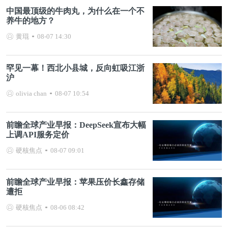
中国最顶级的牛肉丸，为什么在一个不
养牛的地方？
黄琨
08-07 14:30
罕见一幕！西北小县城，反向虹吸江浙
沪
olivia chan
08-07 10:54
前瞻全球产业早报：DeepSeek宣布大幅
上调API服务定价
硬核焦点
08-07 09:01
前瞻全球产业早报：苹果压价长鑫存储
遭拒
硬核焦点
08-06 08:42