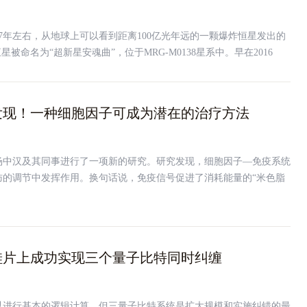
37年左右，从地球上可以看到距离100亿光年远的一颗爆炸恒星发出的
星被命名为“超新星安魂曲”，位于MRG-M0138星系中。早在2016
就捕捉到了它的三张照片。
发现！一种细胞因子可成为潜在的治疗方法
杨中汉及其同事进行了一项新的研究。研究发现，细胞因子—免疫系统
肪的调节中发挥作用。换句话说，免疫信号促进了消耗能量的“米色脂
究发现，可能会带来减少肥胖和治疗代谢紊乱的新方法。
硅片上成功实现三个量子比特同时纠缠
以进行基本的逻辑计算。但三量子比特系统是扩大规模和实施纠错的最