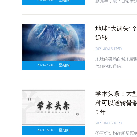
2021-09-16
星期四
勤洗手，成了日常生
效杀死新冠病毒，有
地球“大调头”
逆转
2021-09-16 17:50
地球的磁场自然地帮
2021-09-16
星期四
气预报和通信。
学术头条：大
种可以逆转骨
5 年
2021-09-16 16:20
2021-09-16
星期四
①三维结构详析新冠