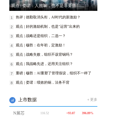
观点 | 娄珺：人效嘛，也不是非要抓……
热评 | 德勤取消头衔，AI时代的新激励？
1
观点 | 好的激励机制，也是“运营”出来的
2
观点 | 战略还是组织，二选一？
3
观点 | 穆胜：在年初，定激励！
4
观点 | 战略失败，组织不该背锅吗？
5
观点 | 我战略先进，还用关注组织？
6
重磅 | 穆胜：AI重塑了管理假设，组织不一样了
7
观点 | 娄珺：绩效的锅，法务不背
8
上市数据
＋更多
w
N展芯
116.52
+93.07
396.89%