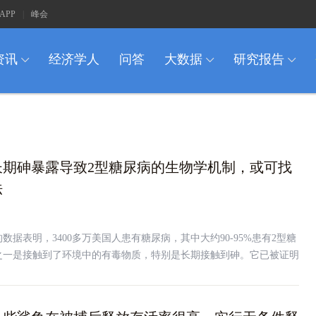
APP
|
峰会
资讯
经济学人
问答
大数据
研究报告
I
I
I
长期砷暴露导致2型糖尿病的生物学机制，或可找
法
据表明，3400多万美国人患有糖尿病，其中大约90-95%患有2型糖
之一是接触到了环境中的有毒物质，特别是长期接触到砷。它已被证明
和敏感性，以及血糖水平和血脂状况，而这些都是糖尿病发病常见特