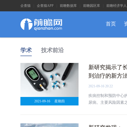
企查猫
|
企查猫APP
|
前瞻数据库
|
前瞻园区库
|
前瞻经济学人
首页
学术
技术前沿
新研究揭示了
到治疗的新方
2021-09-16 20:22
疾病控制和预防中心的数
2021-09-16
星期四
尿病。主要风险因素
会影响胰岛素的生产
征。