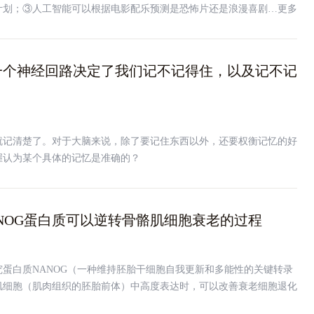
计划；③人工智能可以根据电影配乐预测是恐怖片还是浪漫喜剧…更多
一个神经回路决定了我们记不记得住，以及记不记
就记清楚了。对于大脑来说，除了要记住东西以外，还要权衡记忆的好
握认为某个具体的记忆是准确的？
NOG蛋白质可以逆转骨骼肌细胞衰老的过程
蛋白质NANOG（一种维持胚胎干细胞自我更新和多能性的关键转录
肌细胞（肌肉组织的胚胎前体）中高度表达时，可以改善衰老细胞退化
，包括自噬、能量稳态、基因组稳定性、核完整性和线粒体功能。换句