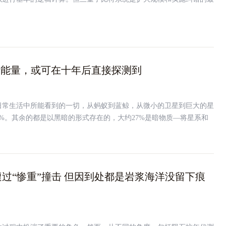
暗能量，或可在十年后直接探测到
日常生活中所能看到的一切，从蚂蚁到蓝鲸，从微小的卫星到巨大的星
%。其余的都是以黑暗的形式存在的，大约27%是暗物质—将星系和
形力量，而68%是暗能量—导致宇宙加速膨胀的原因。
过“惨重”撞击 但因到处都是岩浆海洋没留下痕