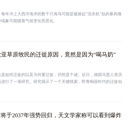
，每年冲上大西洋海岸的数千只海鸟可能是被掀起“洗衣机”似的暴风饿
种现象可能随着气候变化而恶化。
亚草原牧民的迁徙原因，竟然是因为“喝马奶”
民是如何迁徙的以及为何要迁徙，仍然是个谜。近日，德国马普人类历
员进行了一项研究。研究揭示了一个关键线索，即青铜器时代的迁徙似
改变有关—牧民们开始喝牛奶了。
”将于2037年强势回归，天文学家称可以看到爆炸