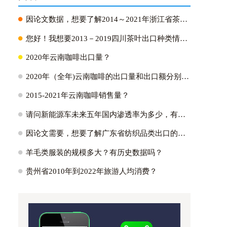
H
因论文数据，想要了解2014～2021年浙江省茶叶出口量、出口金额以及它们占全国比重；2021年浙江省茶叶出口各个国家的出口量？
H
您好！我想要2013－2019四川茶叶出口种类情况:绿茶出口占比~红茶～黑茶~白茶？
H
2020年云南咖啡出口量？
H
2020年（全年)云南咖啡的出口量和出口额分别是多少？
H
2015-2021年云南咖啡销售量？
H
请问新能源车未来五年国内渗透率为多少，有没有测算逻辑参考？国内外新能源车渗透率的峰值能达到多少?
H
因论文需要，想要了解广东省纺织品类出口的主要市场，具体的出口额为多少，不同贸易方式出口额多少占比多少。蟹蟹！？
H
羊毛类服装的规模多大？有历史数据吗？
H
贵州省2010年到2022年旅游人均消费？