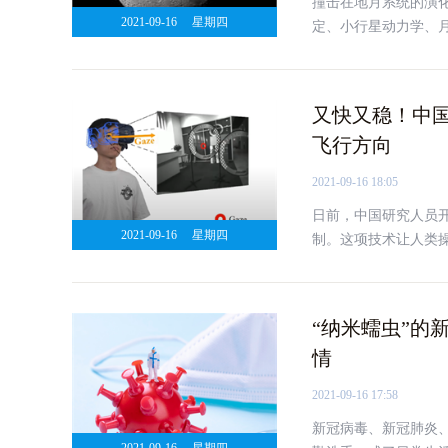
撞击在地月系统的演
2021-09-16
星期四
定、小行星动力学、
最早陨石坑记录的证
地，可能是在月球岩
又快又稳！中国
飞行方向
2021-09-16 18:05
日前，中国研究人员
2021-09-16
星期四
制。这项技术让人类操
“纳米蠕虫”的
情
2021-09-16 17:58
新冠病毒、新冠肺炎、