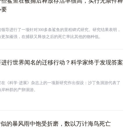
一些鲨鱼在被捕后释放存活率很高，实行无条件释
必要
领导进行了一项针对300多条鲨鱼的里程碑式研究。研究结果表明，
力更加顽强，在捕获又释放之后的死亡率比其他的物种低。
要进行世界闻名的迁移行动？科学家终于发现答案
家在《科学·进展》杂志上的一项新研究作出假设：沙丁鱼洄游代表了
海岸种群的产卵洄游。
”似的暴风雨中饱受折磨，数以万计海鸟死亡