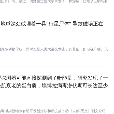
活防护口号。最近，澳洲昆士兰大学研发了一种涂层，已经被证明能有
望在物体表面和面罩上，作为进一步防止病毒传播的屏障。
？地球深处或埋着一具“行星尸体” 导致磁场正在
助许多动物导航，同时也是人类大量技术进步的基础，如电视广播、天
型探测器可能直接探测到了暗能量，研究发现了一
骼肌衰老的蛋白质，埃博拉病毒潜伏期可长达至少
病毒感染新细节有助开发新疗法和新疫苗；②《自然-天文》刊文介绍