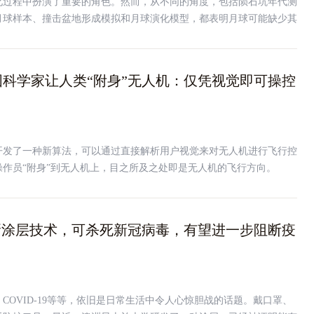
化过程中扮演了重要的角色。然而，从不同的角度，包括陨石坑年代测
月球样本、撞击盆地形成模拟和月球演化模型，都表明月球可能缺少其
据。新研究表明，月球上许多古老的撞击盆地，包括南极-艾特肯盆
浆海洋仍在凝固时形成的。
科学家让人类“附身”无人机：仅凭视觉即可操控
开发了一种新算法，可以通过直接解析用户视觉来对无人机进行飞行控
作员“附身”到无人机上，目之所及之处即是无人机的飞行方向。
新涂层技术，可杀死新冠病毒，有望进一步阻断疫
COVID-19等等，依旧是日常生活中令人心惊胆战的话题。戴口罩、