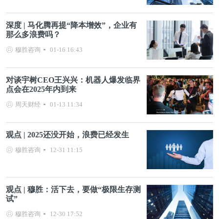
深度 | 马化腾再提“降本增效”，企业有
那么多浪费吗？
穆胜咨询
01-16 16:43
对谈宇树CEO王兴兴：机器人爆发临界
点会在2025年内到来
周天财经
01-13 11:34
观点 | 2025还没开始，浪费已经发生
穆胜咨询
12-31 11:15
观点 | 穆胜：活下去，要做“极限生存测
试”
穆胜咨询
12-30 17:52