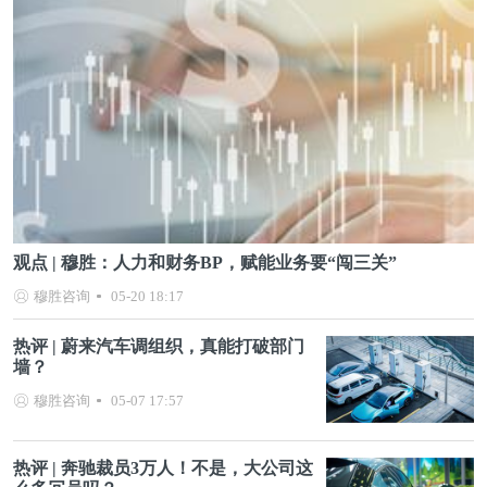
观点 | 穆胜：人力和财务BP，赋能业务要“闯三关”
穆胜咨询
05-20 18:17
热评 | 蔚来汽车调组织，真能打破部门
墙？
穆胜咨询
05-07 17:57
热评 | 奔驰裁员3万人！不是，大公司这