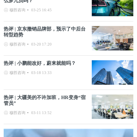
么多冗员吗？
穆胜咨询
03-25 16:45
热评 | 京东撤销品牌部，预示了中后台
转型趋势
穆胜咨询
03-20 17:20
热评 | 小鹏能改好，蔚来就能吗？
穆胜咨询
03-18 13:33
热评 | 大疆美的不许加班，HR变身“宿
管员”
穆胜咨询
03-11 13:52