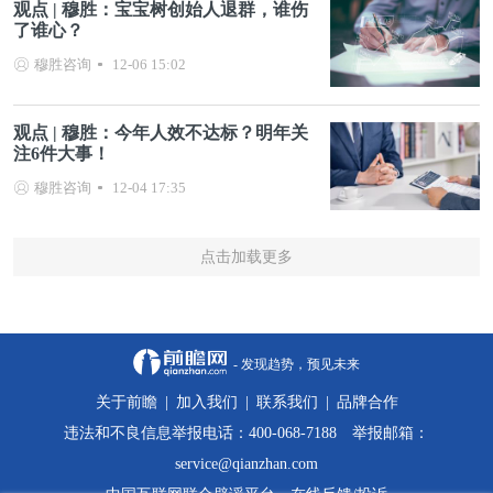
观点 | 穆胜：宝宝树创始人退群，谁伤
了谁心？
穆胜咨询
12-06 15:02
观点 | 穆胜：今年人效不达标？明年关
注6件大事！
穆胜咨询
12-04 17:35
点击加载更多
- 发现趋势，预见未来
关于前瞻
|
加入我们
|
联系我们
|
品牌合作
违法和不良信息举报电话：400-068-7188 举报邮箱：
service@qianzhan.com