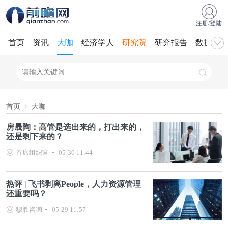
注册/登陆
首页
资讯
大咖
经济学人
研究院
研究报告
数据库
首页
>
大咖
房晟陶：高管是选出来的，打出来的，
还是剩下来的？
首席组织官
05-30 11:44
热评 | 飞书剥离People，人力资源管理
还重要吗？
穆胜咨询
05-29 11:57